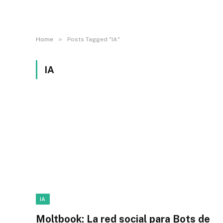
»
Home
Posts Tagged "IA"
IA
IA
Moltbook: La red social para Bots de