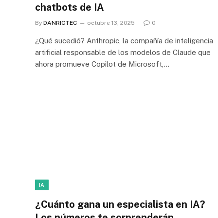
chatbots de IA
By
DANRICTEC
octubre 13, 2025
0
¿Qué sucedió? Anthropic, la compañía de inteligencia
artificial responsable de los modelos de Claude que
ahora promueve Copilot de Microsoft,…
IA
¿Cuánto gana un especialista en IA?
Los números te sorprenderán