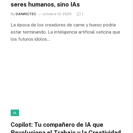
seres humanos, sino IAs
By
DANRICTEC
octubre 13, 2025
1
La época de los creadores de carne y hueso podría
estar terminando. La inteligencia artificial vaticina que
los futuros ídolos…
IA
Copilot: Tu compañero de IA que
Revoluciona el Trabajo y la Creatividad