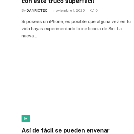
con este truco superfácil
By
DANRICTEC
noviembre 1, 2025
0
Si posees un iPhone, es posible que alguna vez en tu
vida hayas experimentado la ineficacia de Siri. La
nueva…
IA
Así de fácil se pueden envenar