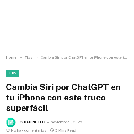
»
»
Home
Tips
Cambia Siri por ChatGPT en tu iPhone con este truco superfácil
TIPS
Cambia Siri por ChatGPT en
tu iPhone con este truco
superfácil
By
DANRICTEC
noviembre 1, 2025
No hay comentarios
3 Mins Read