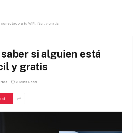
conectado a tu WiFi: fácil y gratis
saber si alguien está
il y gratis
rios
3 Mins Read
est