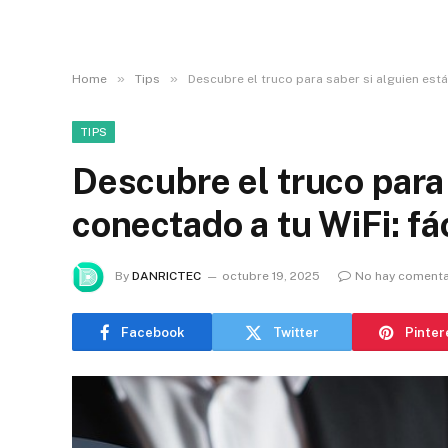
»
»
Home
Tips
Descubre el truco para saber si alguien está 
TIPS
Descubre el truco para 
conectado a tu WiFi: fác
By
DANRICTEC
octubre 19, 2025
No hay comenta
Facebook
Twitter
Pinter